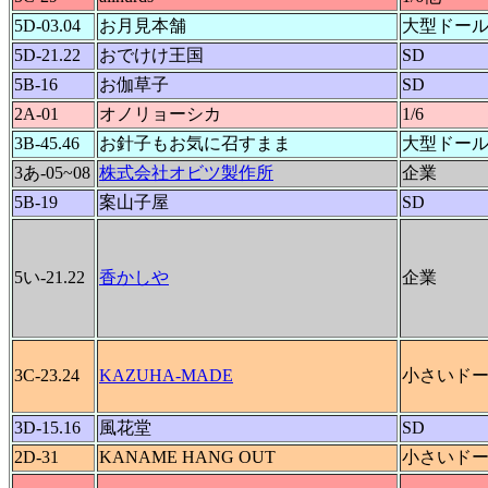
5D-03.04
お月見本舗
大型ドー
5D-21.22
おでけけ王国
SD
5B-16
お伽草子
SD
2A-01
オノリョーシカ
1/6
3B-45.46
お針子もお気に召すまま
大型ドー
3あ-05~08
株式会社オビツ製作所
企業
5B-19
案山子屋
SD
5い-21.22
香かしや
企業
3C-23.24
KAZUHA-MADE
小さいド
3D-15.16
風花堂
SD
2D-31
KANAME HANG OUT
小さいド