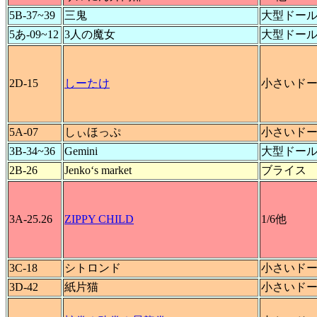
5B-37~39
三鬼
大型ドー
5あ-09~12
3人の魔女
大型ドー
2D-15
しーたけ
小さいド
5A-07
しぃほっぷ
小さいド
3B-34~36
Gemini
大型ドー
2B-26
Jenko‘s market
ブライス
3A-25.26
ZIPPY CHILD
1/6他
3C-18
シトロンド
小さいド
3D-42
紙片猫
小さいド