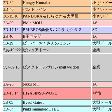
2D-32
Hungry Kumako
小さいド
3D-40
バントライン
小さいド
3C-15.16
PANDORA＆しらゆき＆大黒屋
小さいド
2A-09
PM・MOU
1/6
3D-17.18
BM-BROS商会＆バニラ カクタス
SD
2B-46
B子亜空間
1/6
5B-29
ビーバーおくさんのミシン
大型ドー
5あ-19~22
ビジュアドール
企業
5い-09.10
ビスクドールサロンshall we doll
企業
2A-26
pikku peili
1/6
1/6他
2D-13.14
HIYASINSU-WOPE
5B-05
Byeol Gateau
大型ドー
3D-34
PinkFlamingoMOTEL
大型ドー