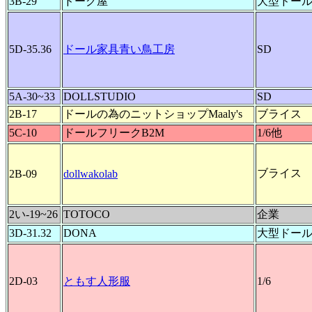
3B-29
ドーグ屋
大型ドー
5D-35.36
ドール家具青い鳥工房
SD
5A-30~33
DOLLSTUDIO
SD
2B-17
ドールの為のニットショップMaaly's
ブライス
5C-10
ドールフリークB2M
1/6他
ブライス
2B-09
dollwakolab
2い-19~26
TOTOCO
企業
3D-31.32
DONA
大型ドー
2D-03
ともす人形服
1/6