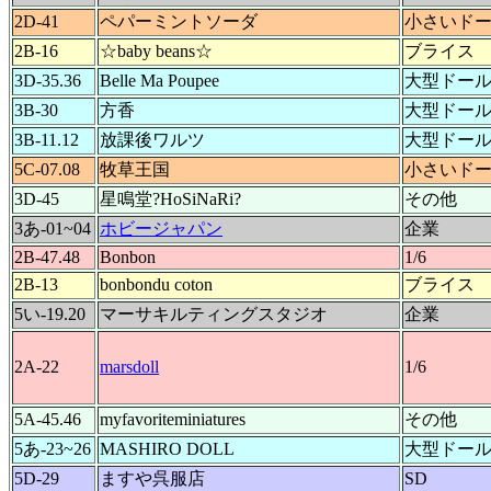
2D-41
ペパーミントソーダ
小さいド
2B-16
☆baby beans☆
ブライス
3D-35.36
Belle Ma Poupee
大型ドー
3B-30
方香
大型ドー
3B-11.12
放課後ワルツ
大型ドー
5C-07.08
牧草王国
小さいド
3D-45
星鳴堂?HoSiNaRi?
その他
3あ-01~04
ホビージャパン
企業
2B-47.48
Bonbon
1/6
2B-13
bonbondu coton
ブライス
5い-19.20
マーサキルティングスタジオ
企業
2A-22
marsdoll
1/6
5A-45.46
myfavoriteminiatures
その他
5あ-23~26
MASHIRO DOLL
大型ドー
5D-29
ますや呉服店
SD