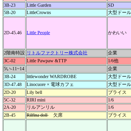
3B-23
Little Garden
SD
5B-20
LittleCrowns
大型ドー
2D-45.46
Little People
かわいい
2階南特設
リトルファクトリー株式会社
企業
3C-02
Little Pawpaw &TTP
1/6他
5い-11~14
企業
3B-24
littlewonder WARDROBE
大型ドー
3D-47.48
Linocuore × 電球カフェ
大型ドー
2D-20
Lily bell
ブライス
5C-32
RIRI mini
1/6
2A-20
リルアンリル
1/6
2B-45
Rilfina doll
欠席
ブライス