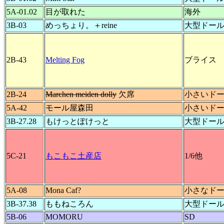
5A-01.02
目が取れた
海外
3B-03
めっちょり。＋reine
大型ドー
2B-43
Melting Fog
ブライス
2B-24
Marchen meiden dolly
欠席
小さいド
5A-42
モール屋森田
小さいド
3B-27.28
もけっとぽけっと
大型ドー
5C-21
もこもこ土産店
1/6他
5A-08
Mona Caf?
小さなド
3B-37.38
ももねころん
大型ドー
5B-06
MOMORU
SD