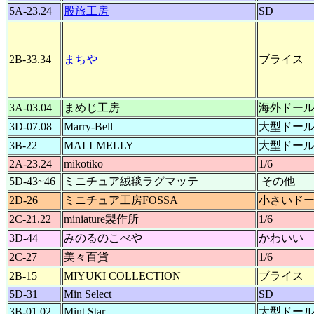
5A-23.24
股旅工房
SD
2B-33.34
まちや
ブライス
3A-03.04
まめじ工房
海外ドー
3D-07.08
Marry-Bell
大型ドー
3B-22
MALLMELLY
大型ドー
2A-23.24
mikotiko
1/6
5D-43~46
ミニチュア絨毯ラグマッテ
その他
2D-26
ミニチュア工房FOSSA
小さいド
2C-21.22
miniature製作所
1/6
3D-44
みのるのこべや
かわいい
2C-27
美々百貨
1/6
2B-15
MIYUKI COLLECTION
ブライス
5D-31
Min Select
SD
3B-01.02
Mint Star
大型ドー