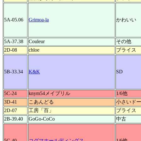
5A-05.06
Grimoa-la
かわいい
5A-37.38
Couleur
その他
2D-08
chloe
ブライス
5B-33.34
K&K
SD
5C-24
knym54メイプリル
1/6他
3D-41
こあんどる
小さいド
2D-07
工房「百」
ブライス
2B-39.40
GoGo-CoCo
中古
5C-40
コグマホールディングス
1/6他