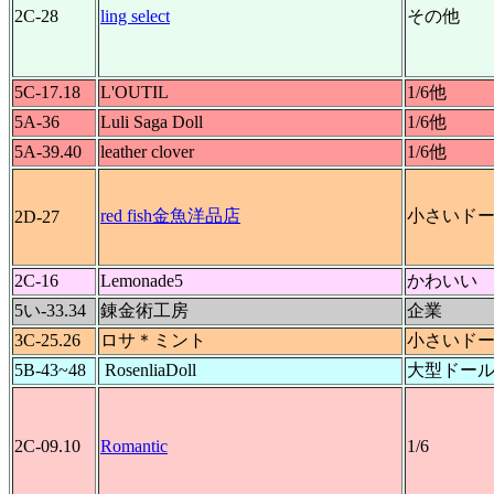
2C-28
ling select
その他
5C-17.18
L'OUTIL
1/6他
5A-36
Luli Saga Doll
1/6他
5A-39.40
leather clover
1/6他
red fish金魚洋品店
小さいド
2D-27
2C-16
Lemonade5
かわいい
5い-33.34
錬金術工房
企業
3C-25.26
ロサ＊ミント
小さいド
5B-43~48
RosenliaDoll
大型ドー
2C-09.10
Romantic
1/6