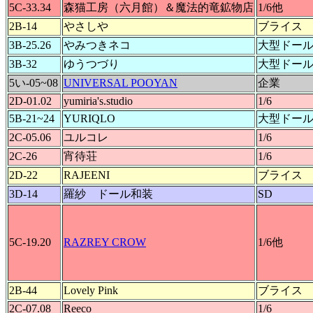
5C-33.34
森猫工房（六月館）＆魔法的竜鉱物店
1/6他
2B-14
やさしや
ブライス
3B-25.26
やみつきネコ
大型ドー
3B-32
ゆうつづり
大型ドー
5い-05~08
UNIVERSAL POOYAN
企業
2D-01.02
yumiria's.studio
1/6
5B-21~24
YURIQLO
大型ドー
2C-05.06
ユルコレ
1/6
2C-26
宵待荘
1/6
2D-22
RAJEENI
ブライス
3D-14
羅紗 ドール和装
SD
5C-19.20
RAZREY CROW
1/6他
2B-44
Lovely Pink
ブライス
2C-07.08
Reeco
1/6