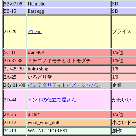
5B-07.08
Henriette
SD
5B-15
East egg
SD
2D-29
e*heart
ブライス
5C-11
izadeKB
1/6他
2D-37.38
イチゴノキモチとオトモダチ
1/6他
2い-29.30
iroiro shop
1/6
2A-25
いろどり堂
1/6
2あ-01~08
インテグリティトイズ・ジャパン
企業
2D-44
インドの仕立て屋さん
かわいい
2B-25
u-chi*
1/6他
2D-12
wool_wool_doll
小さいド
2C-19
WALNUT FOREST
創作