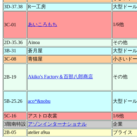
3D-37.38
R一工房
大型ドー
あいころもち
1/6他
3C-01
2D-35.36
Ainoa
その他
3B-31
蒼月屋
大型ドー
3C-08
青猫屋
小さいド
Akiko's Factory＆百部八郎商店
その他
2B-19
5B-25.26
aco*&nobu
大型ドー
5C-16
アストロ衣裳
1/6他
3階南特設
アゾンインターナショナル
企業
2B-05
atelier a9ua
ブライス