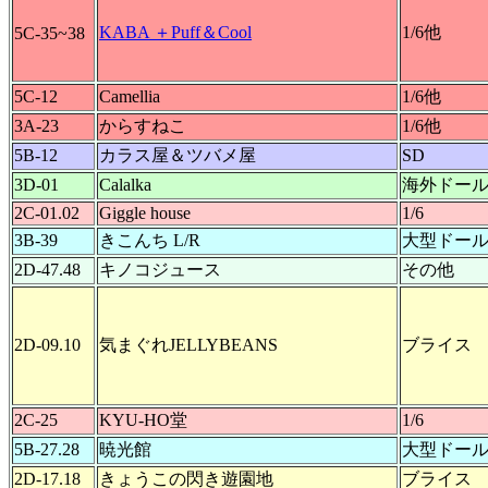
KABA ＋Puff＆Cool
1/6他
5C-35~38
5C-12
Camellia
1/6他
3A-23
からすねこ
1/6他
5B-12
カラス屋＆ツバメ屋
SD
3D-01
Calalka
海外ドー
2C-01.02
Giggle house
1/6
3B-39
きこんち L/R
大型ドー
2D-47.48
キノコジュース
その他
2D-09.10
気まぐれJELLYBEANS
ブライス
2C-25
KYU-HO堂
1/6
5B-27.28
暁光館
大型ドー
2D-17.18
きょうこの閃き遊園地
ブライス