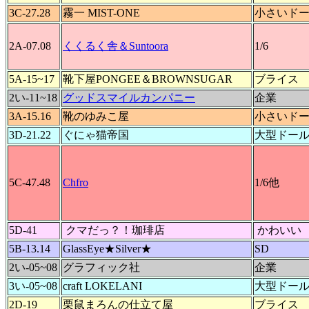
3C-27.28
霧一 MIST-ONE
小さいド
2A-07.08
くくるく舎＆Suntoora
1/6
5A-15~17
靴下屋PONGEE＆BROWNSUGAR
ブライス
2い-11~18
グッドスマイルカンパニー
企業
3A-15.16
靴のゆみこ屋
小さいド
3D-21.22
ぐにゃ猫帝国
大型ドー
5C-47.48
Chfro
1/6他
5D-41
クマだっ？！珈琲店
かわいい
5B-13.14
GlassEye★Silver★
SD
2い-05~08
グラフィック社
企業
3い-05~08
craft LOKELANI
大型ドー
2D-19
栗鼠まろんの仕立て屋
ブライス