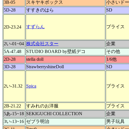
3B-05
スキヤキボックス
小さいド
5D-28
すすきのはら
SD
すずらん
ブライス
2D-23.24
2い-01~04
株式会社スター
企業
5A-47.48
STUDIO BOARD by壁紙デコ
その他
2D-28
stella doll
1/6他
3D-28
StrawberryshineDoll
SD
2い-31.32
Spica
ブライス
2B-21.22
すみれのお洋服
ブライス
5あ-15~18
SEKIGUCHI COLLECTION
企業
3い-13~16
ゼブラ明治
男子玩具