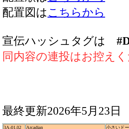
配置図は
こちらから
宣伝ハッシュタグは
#
同内容の連投はお控えく
最終更新
2026年5月23日
3A-01.02
Arcadian
小さいド