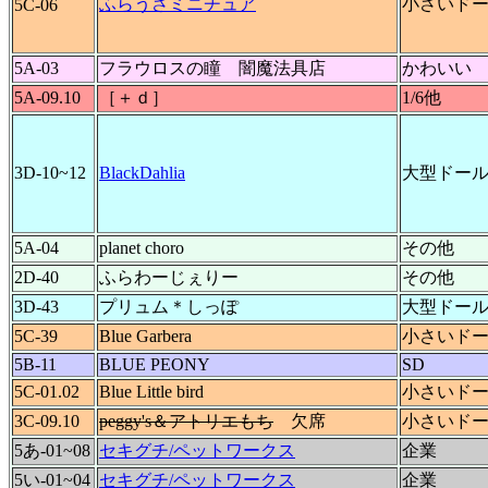
ふらうさミニチュア
小さいド
5C-06
5A-03
フラウロスの瞳 闇魔法具店
かわいい
5A-09.10
［＋ｄ］
1/6他
3D-10~12
BlackDahlia
大型ドー
5A-04
planet choro
その他
2D-40
ふらわーじぇりー
その他
3D-43
プリュム＊しっぽ
大型ドー
5C-39
Blue Garbera
小さいド
5B-11
BLUE PEONY
SD
5C-01.02
Blue Little bird
小さいド
3C-09.10
peggy's＆アトリエもち
欠席
小さいド
5あ-01~08
セキグチ/ペットワークス
企業
5い-01~04
セキグチ/ペットワークス
企業