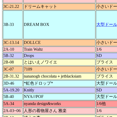
3C-21.22
ドリームキャット
小さいド
3B-33
DREAM BOX
大型ドー
3C-13.14
DOLLCE
小さいド
2A-10
Train Waltz
1/6
5B-32
Drops
SD
2B-08
とはいえノワイエ
ブライス
3C-07
7109
小さいド
2B-31.32
nananogh chocolata＋jetblacksiam
ブライス
3D-46
*虹色ドロップ*
大型ドー
5A-19.20
Knitly
SD
5B-40
NYA///POF
大型ドー
5A-34
nyanda design&works
1/6他
2A-03~06
人形の着物屋さん 雅楽
1/6