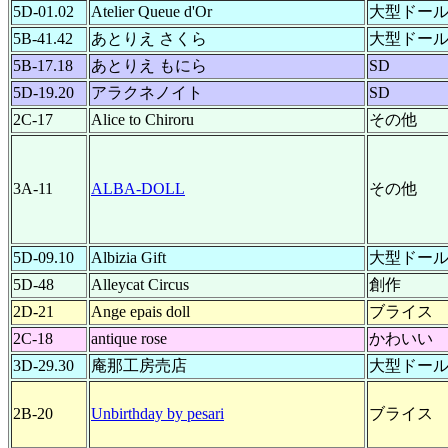
5D-01.02
Atelier Queue d'Or
大型ドー
5B-41.42
あとりえ さくら
大型ドー
5B-17.18
あとりえ もにら
SD
5D-19.20
アラクネノイト
SD
2C-17
Alice to Chiroru
その他
3A-11
ALBA-DOLL
その他
5D-09.10
Albizia Gift
大型ドー
5D-48
Alleycat Circus
創作
2D-21
Ange epais doll
ブライス
2C-18
antique rose
かわいい
3D-29.30
庵那工房売店
大型ドー
2B-20
Unbirthday by pesari
ブライス