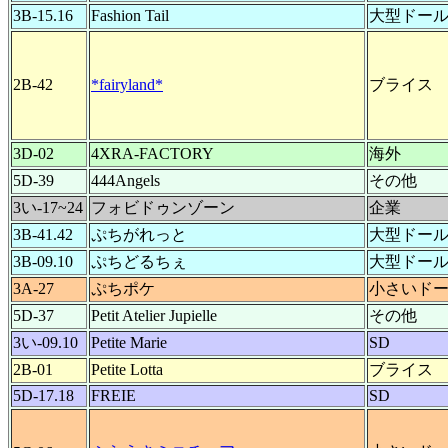
3B-15.16
Fashion Tail
大型ドー
2B-42
*fairyland*
ブライス
3D-02
4XRA-FACTORY
海外
5D-39
444Angels
その他
3い-17~24
フォビドゥンゾーン
企業
3B-41.42
ぷちがれっと
大型ドー
3B-09.10
ぷちどるちぇ
大型ドー
3A-27
ぷちポケ
小さいド
5D-37
Petit Atelier Jupielle
その他
3い-09.10
Petite Marie
SD
2B-01
Petite Lotta
ブライス
5D-17.18
FREIE
SD