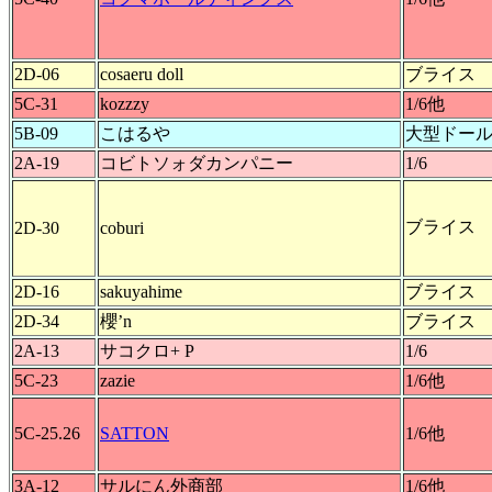
2D-06
cosaeru doll
ブライス
5C-31
kozzzy
1/6他
5B-09
こはるや
大型ドー
2A-19
コビトソォダカンパニー
1/6
ブライス
2D-30
coburi
2D-16
sakuyahime
ブライス
2D-34
櫻’n
ブライス
2A-13
サコクロ+ P
1/6
5C-23
zazie
1/6他
5C-25.26
SATTON
1/6他
3A-12
サルにん外商部
1/6他