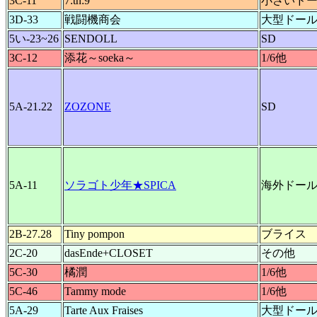
3C-11
7:tn:9
小さいド
3D-33
戦闘機商会
大型ドー
5い-23~26
SENDOLL
SD
3C-12
添花～soeka～
1/6他
5A-21.22
ZOZONE
SD
5A-11
ソラゴト少年★SPICA
海外ドー
2B-27.28
Tiny pompon
ブライス
2C-20
dasEnde+CLOSET
その他
5C-30
橘潤
1/6他
5C-46
Tammy mode
1/6他
5A-29
Tarte Aux Fraises
大型ドー