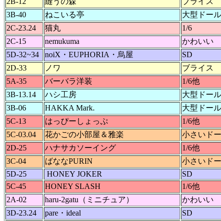
2B-12
縫うの森
ブライス
3B-40
ねこいる亭
大型ドー
2C-23.24
猫丸
1/6
2C-15
nemukuma
かわいい
5D-32~34
noiX・EUPHORIA・烏屋
SD
2D-33
ノワ
ブライス
5A-35
バーバラ洋装
1/6他
3B-13.14
ハシ工房
大型ドー
3B-06
HAKKA Mark.
大型ドー
5C-13
はっぴーしょっぷ
1/6他
5C-03.04
花かごの小部屋＆雅楽
小さいド
2D-25
ハナサカソーイング
1/6他
3C-04
ばななPURIN
小さいド
5D-25
HONEY JOKER
SD
5C-45
HONEY SLASH
1/6他
2A-02
haru-2gatu（ミニチュア）
かわいい
3D-23.24
pare・ideal
SD