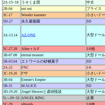
2A-15~18
うそくま団
中古
2B-04
uni oui
ブライス
3C-17
Wunder kammer
小さいド
5D-27
永久薔薇園
SD
大型ドー
3A-13.14
AZ-ONE
5C-27.28
Aline＋A-F
1/6他
3B-07.08
eternal treasure
大型ドー
5B-03.04
エトワールの砂糖菓子
SD
2A-21
FNC
1/6
3C-19.20
F*P
小さいド
3B-04
Emmie's Empire
大型ドー
5B-31
M ALICE
SD
3D-19.20
Angel Showerと虚頭怪談
大型ドー
5い-29~32
ANGEL RING
企業
5C-29
allnurds
1/6他