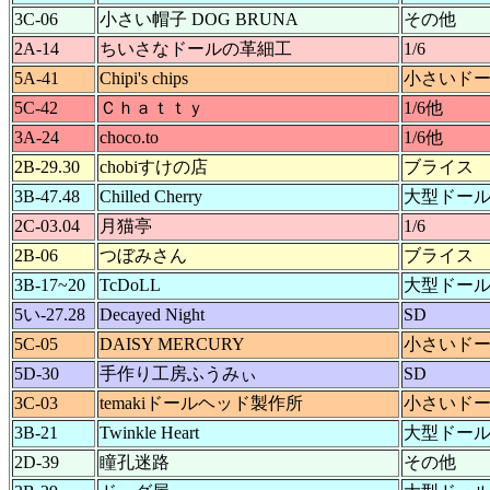
3C-06
小さい帽子 DOG BRUNA
その他
2A-14
ちいさなドールの革細工
1/6
5A-41
Chipi's chips
小さいド
5C-42
Ｃｈａｔｔｙ
1/6他
3A-24
choco.to
1/6他
2B-29.30
chobiすけの店
ブライス
3B-47.48
Chilled Cherry
大型ドー
2C-03.04
月猫亭
1/6
2B-06
つぼみさん
ブライス
3B-17~20
TcDoLL
大型ドー
5い-27.28
Decayed Night
SD
5C-05
DAISY MERCURY
小さいド
5D-30
手作り工房ふうみぃ
SD
3C-03
temakiドールヘッド製作所
小さいド
3B-21
Twinkle Heart
大型ドー
2D-39
瞳孔迷路
その他