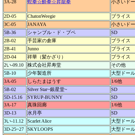
3A-28
蛇拳☆酔拳☆昇龍拳
小さいド
2D-05
ChatonWeegie
ブライス
3C-05
JANAYA
小さいド
5B-36
シャンブル・ド・プペ
SD
2B-02
手芸家の倉庫
ブライス
2B-41
Junno
ブライス
2D-04
祥華（髪かざり）
ブライス
2い-09.10
株式会社昇寿堂
その他
5B-10
少年製造所
大型ドー
3A-05
しらたまはうす
1/6他
5B-02
Silver Star~銀星堂~
SD
5D-15.16
SYRUP-BUNNY
SD
3A-17
真珠回廊
1/6他
3D-13
水月亭
SD
3い-11.12
Scarlet Alice
大型ドー
3D-25~27
SKYLOOPS
大型ドー