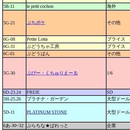
5B-11
le petit cochon
海外
ぷちポケ
その他
5G-21
6G-08
Petite Lotta
ブライス
6G-31
ぶどうちゃ工房
ブライス
6C-01
ぶどうぱん
その他
5G-30
ぷぴー・くちゅりえーる
1/6
6D-23.24
FREIE
SD
5H-25.26
プラチナ・ガーデン
大型ドール
5D-11
PLATINUM STONE
大型ドール
6あ-30~32
ぷらちな★ぱれっと
企業