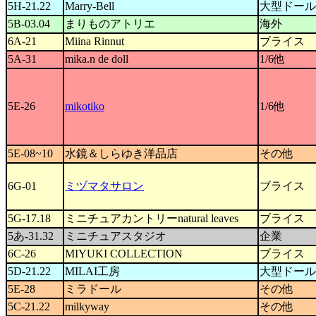
5H-21.22
Marry-Bell
大型ドール
5B-03.04
まりものアトリエ
海外
6A-21
Miina Rinnut
ブライス
5A-31
mika.n de doll
1/6他
5E-26
mikotiko
1/6他
5E-08~10
水鏡＆しらゆき洋品店
その他
6G-01
ミヅマタサロン
ブライス
5G-17.18
ミニチュアカントリーnatural leaves
ブライス
5あ-31.32
ミニチュアスタジオ
企業
6C-26
MIYUKI COLLECTION
ブライス
5D-21.22
MILAI工房
大型ドール
5E-28
ミラドール
その他
5C-21.22
milkyway
その他