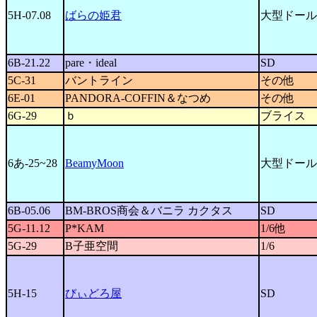
5H-07.08
ばらの姫君
大型ドール
6B-21.22
pare・ideal
SD
5C-31
バントライン
その他
6E-01
PANDORA-COFFIN＆なつめ
その他
6G-29
ｂ
ブライス
6あ-25~28
BeamyMoon
大型ドール
6B-05.06
BM-BROS商会＆バニラ カクタス
SD
5G-11.12
P*KAM
1/6他
5G-29
B子亜空間
1/6
5H-15
びぃどろ屋
SD