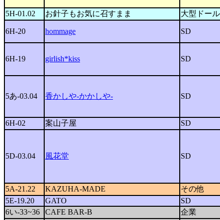
5H-01.02
お針子もお気に召すまま
大型ドール
6H-20
hommage
SD
6H-19
girlish*kiss
SD
5あ-03.04
香かしや-かかしや-
SD
6H-02
案山子屋
SD
5D-03.04
風花堂
SD
5A-21.22
KAZUHA-MADE
その他
5E-19.20
GATO
SD
6い-33~36
CAFE BAR-B
企業