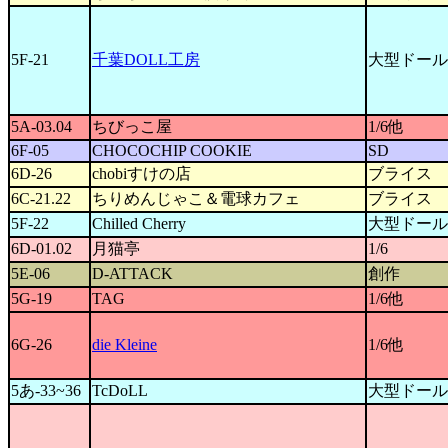
5F-21
千葉DOLL工房
大型ドール
5A-03.04
ちびっこ屋
1/6他
6F-05
CHOCOCHIP COOKIE
SD
6D-26
chobiすけの店
ブライス
6C-21.22
ちりめんじゃこ＆電球カフェ
ブライス
5F-22
Chilled Cherry
大型ドール
6D-01.02
月猫亭
1/6
5E-06
D-ATTACK
創作
5G-19
TAG
1/6他
6G-26
die Kleine
1/6他
5あ-33~36
TcDoLL
大型ドール