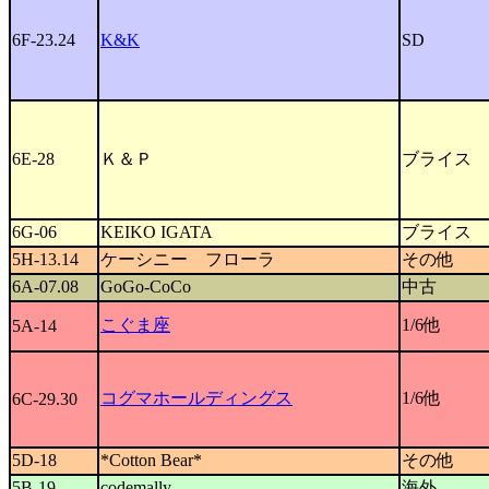
6F-23.24
K&K
SD
6E-28
Ｋ＆Ｐ
ブライス
6G-06
KEIKO IGATA
ブライス
5H-13.14
ケーシニー フローラ
その他
6A-07.08
GoGo-CoCo
中古
こぐま座
1/6他
5A-14
コグマホールディングス
1/6他
6C-29.30
5D-18
*Cotton Bear*
その他
5B-19
codemally
海外