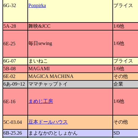
6G-32
Ponpirka
ブライス
5A-28
舞映&JCC
1/6他
毎日sewing
1/6他
6E-25
6G-07
まいねこ
ブライス
5B-08
MAGAMI
1/6他
6E-02
MAGICA MACHINA
その他
6あ-09~12
ママチャップトイ
企業
まめじ工房
1/6他
6E-16
豆本ドールハウス
その他
5C-03.04
6B-25.26
まよなかのとしょかん
SD