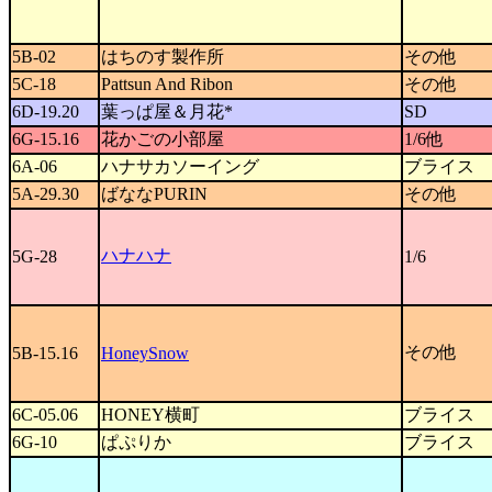
5B-02
はちのす製作所
その他
5C-18
Pattsun And Ribon
その他
6D-19.20
葉っぱ屋＆月花*
SD
6G-15.16
花かごの小部屋
1/6他
6A-06
ハナサカソーイング
ブライス
5A-29.30
ばななPURIN
その他
ハナハナ
5G-28
1/6
その他
5B-15.16
HoneySnow
6C-05.06
HONEY横町
ブライス
6G-10
ぱぷりか
ブライス