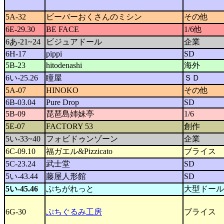
5A-32
ビーバーおくさんのミシン
その他
6E-29.30
BE FACE
1/6他
6あ-21~24
ビジュアドール
企業
6H-17
pippi
SD
5B-23
hitodenashi
海外
6い-25.26
瞳屋
ＳＤ
5A-07
HINOKO
その他
6B-03.04
Pure Drop
SD
5B-09
琵琶島姉妹亭
1/6
5E-07
FACTORY 53
創作
5い-33~40
フォビドゥンゾーン
企業
6C-09.10
福ガエル&Pizzicato
ブライス
5C-23.24
武士堂
SD
5い-43.44
藤屋人形館
SD
5い-45.46
ぷちがれっと
大型ドール
6G-30
ぷちぐるみ工房
ブライス