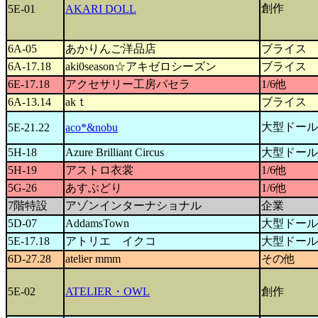
創作
5E-01
AKARI DOLL
6A-05
あかりんご洋品店
ブライス
6A-17.18
aki0season☆アキゼロシーズン
ブライス
6E-17.18
アクセサリー工房パセラ
1/6他
6A-13.14
akｔ
ブライス
大型ドール
5E-21.22
aco*&nobu
5H-18
Azure Brilliant Circus
大型ドール
5H-19
アストロ衣裳
1/6他
5G-26
あすぶどり
1/6他
7階特設
アゾンインターナショナル
企業
5D-07
AddamsTown
大型ドール
5E-17.18
アトリエ イクコ
大型ドール
6D-27.28
atelier mmm
その他
5E-02
ATELIER・OWL
創作