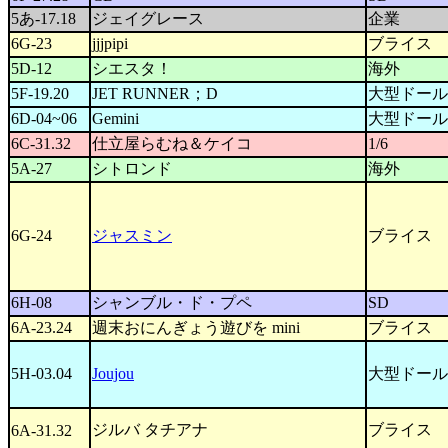
5あ-17.18
ジェイグレース
企業
6G-23
jjjpipi
ブライス
5D-12
シエスタ！
海外
5F-19.20
JET RUNNER；D
大型ドール
6D-04~06
Gemini
大型ドール
6C-31.32
仕立屋らむね＆ケイコ
1/6
5A-27
シトロンド
海外
6G-24
ジャスミン
ブライス
6H-08
シャンブル・ド・プペ
SD
6A-23.24
週末おにんぎょう遊びを mini
ブライス
5H-03.04
Joujou
大型ドール
ジルバ タチアナ
ブライス
6A-31.32