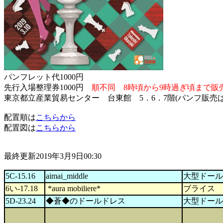
パンフレット代1000円
先行入場整理券1000円
順不同 8時頃から9時過ぎ頃まで販
東京都立産業貿易センター 台東館 5．6．7階(パンフ販売
配置順は
こちらから
配置図は
こちらから
最終更新2019年3月9日00:30
5C-15.16
aimai_middle
大型ドール
6い-17.18
*aura mobiliere*
ブライス
5D-23.24
◆蒼◆のドールドレス
大型ドール