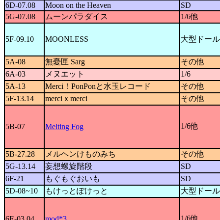
6D-07.08
Moon on the Heaven
SD
5G-07.08
ムーンパラダイス
1/6他
5F-09.10
MOONLESS
大型ドール
5A-08
無憂匣 Sarg
その他
6A-03
メヌエット
1/6
5A-13
Merci！PonPonと水玉レコード
その他
5F-13.14
merciｘmerci
その他
1/6他
5B-07
Melting Fog
5B-27.28
メルヘンけものみち
その他
5G-13.14
妄想螺旋階段
SD
6F-21
もぐもぐおいも
SD
5D-08~10
もけっとぽけっと
大型ドール
1/6他
6E-03.04
mod*3