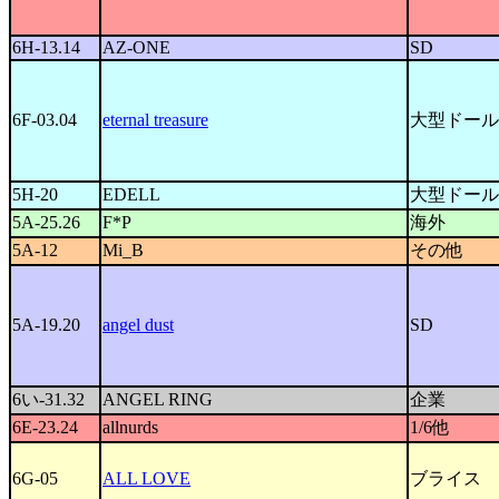
6H-13.14
AZ-ONE
SD
6F-03.04
eternal treasure
大型ドール
5H-20
EDELL
大型ドール
5A-25.26
F*P
海外
5A-12
Mi_B
その他
5A-19.20
angel dust
SD
6い-31.32
ANGEL RING
企業
6E-23.24
allnurds
1/6他
6G-05
ALL LOVE
ブライス