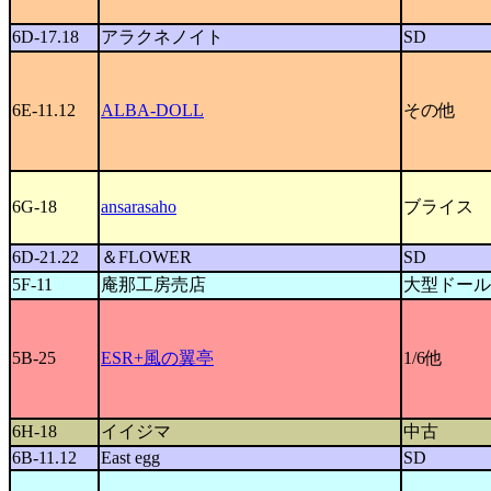
6D-17.18
アラクネノイト
SD
6E-11.12
ALBA-DOLL
その他
6G-18
ansarasaho
ブライス
6D-21.22
＆FLOWER
SD
5F-11
庵那工房売店
大型ドール
5B-25
ESR+風の翼亭
1/6他
6H-18
イイジマ
中古
6B-11.12
East egg
SD