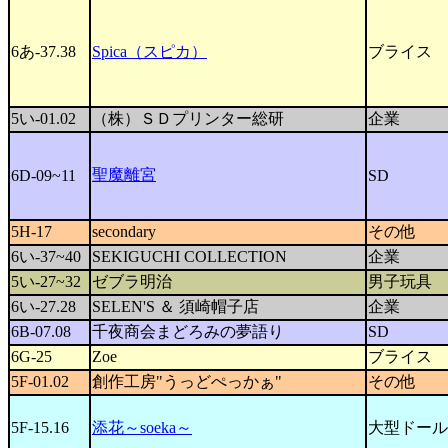
6あ-37.38
Spica（スピカ）
ブライス
5い-01.02
（株）ＳＤプリンター総研
企業
聖魔離宮
6D-09~11
SD
5H-17
secondary
その他
6い-37~40
SEKIGUCHI COLLECTION
企業
5い-27~32
ゼブラ明治
男子玩具
6い-27.28
SELEN'S ＆ 須崎帽子店
企業
6B-07.08
千夜商会まどろみの夢語り
SD
6G-25
Zoe
ブライス
5F-01.02
創作工房"うっどぺっかぁ"
その他
5F-15.16
添花～soeka～
大型ドール