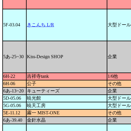
5F-03.04
きこんち L/R
大型ドール
5あ-25~30
Kiss-Design SHOP
企業
6H-22
吉祥寺tank
1/6他
6H-06
公子
その他
6あ-13~20
キューティーズ
企業
5D-05.06
暁光館
大型ドール
5G-05.06
暁天工房
大型ドール
5E-11.12
霧一 MIST-ONE
その他
6あ-39.40
金針水晶
企業