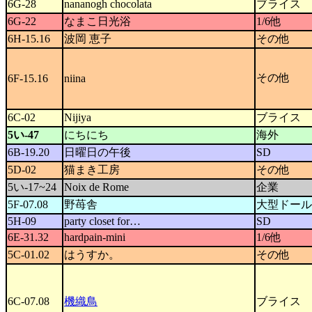
6G-28
nananogh chocolata
ブライス
6G-22
なまこ日光浴
1/6他
6H-15.16
波岡 恵子
その他
その他
6F-15.16
niina
6C-02
Nijiya
ブライス
5い-47
にちにち
海外
6B-19.20
日曜日の午後
SD
5D-02
猫まき工房
その他
5い-17~24
Noix de Rome
企業
5F-07.08
野苺舎
大型ドール
5H-09
party closet for…
SD
6E-31.32
hardpain-mini
1/6他
5C-01.02
はうすか。
その他
6C-07.08
機織鳥
ブライス