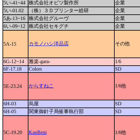
5い-41~44
株式会社オビツ製作所
企業
5い-01.02
（株）３Ｄプリンター総研
企業
5あ-13~16
株式会社グルーヴ
企業
6い-09~12
株式会社セキグチ
企業
カモノハシ洋品店
その他
5A-15
6G-12~14
雅楽-gara-
1/6
6F-17.18
Colors
SD
からすねこ
1/6他
5E-23.24
6H-03
烏屋
SD
6H-05
関東御針子局催事執行部
SD
5C-19.20
KanBeni
1/6他