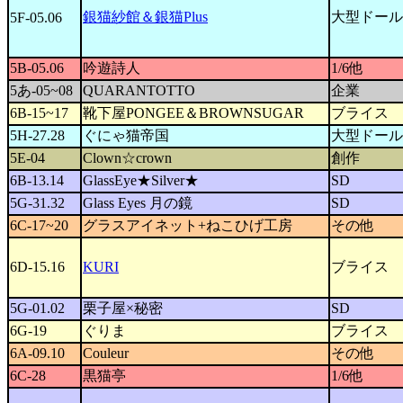
銀猫紗館＆銀猫Plus
大型ドール
5F-05.06
5B-05.06
吟遊詩人
1/6他
5あ-05~08
QUARANTOTTO
企業
6B-15~17
靴下屋PONGEE＆BROWNSUGAR
ブライス
5H-27.28
ぐにゃ猫帝国
大型ドール
5E-04
Clown☆crown
創作
6B-13.14
GlassEye★Silver★
SD
5G-31.32
Glass Eyes 月の鏡
SD
6C-17~20
グラスアイネット+ねこひげ工房
その他
6D-15.16
KURI
ブライス
5G-01.02
栗子屋×秘密
SD
6G-19
ぐりま
ブライス
6A-09.10
Couleur
その他
6C-28
黒猫亭
1/6他