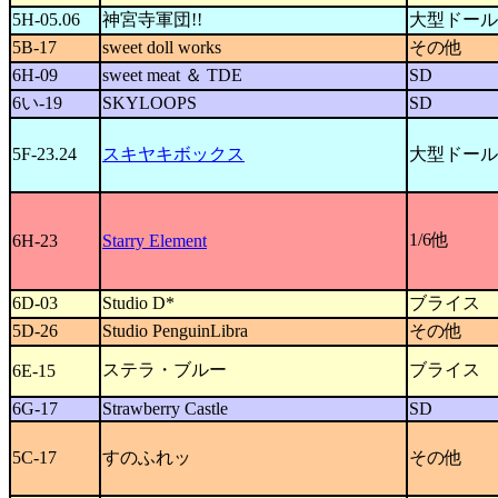
5H-05.06
神宮寺軍団!!
大型ドール
5B-17
sweet doll works
その他
6H-09
sweet meat ＆ TDE
SD
6い-19
SKYLOOPS
SD
5F-23.24
スキヤキボックス
大型ドール
1/6他
6H-23
Starry Element
6D-03
Studio D*
ブライス
5D-26
Studio PenguinLibra
その他
ステラ・ブルー
ブライス
6E-15
6G-17
Strawberry Castle
SD
5C-17
すのふれッ
その他