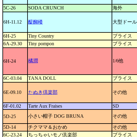
5C-26
SODA CRUNCH
海外
6H-11.12
醍醐楼
大型ドール
6H-25
Tiny Country
ブライス
6A-29.30
Tiny pompon
ブライス
橘潤
1/6他
6H-24
6C-03.04
TANA DOLL
ブライス
6E-09.10
たぬき倶楽部
その他
6F-01.02
Tarte Aux Fraises
SD
小さい帽子 DOG BRUNA
その他
5D-25
5D-14
チクママ＆おかめ
その他
6C-23.24
ちっちゃいモノ倶楽部
ブライス