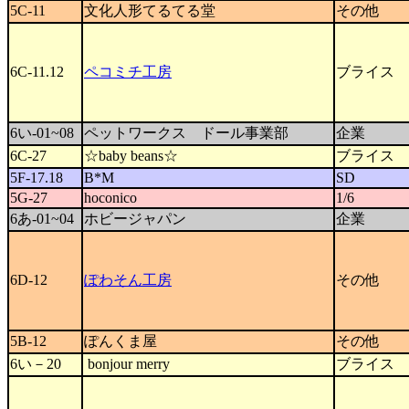
5C-11
文化人形てるてる堂
その他
6C-11.12
ペコミチ工房
ブライス
6い-01~08
ペットワークス ドール事業部
企業
6C-27
☆baby beans☆
ブライス
5F-17.18
B*M
SD
5G-27
hoconico
1/6
6あ-01~04
ホビージャパン
企業
6D-12
ぽわそん工房
その他
5B-12
ぽんくま屋
その他
6い－20
bonjour merry
ブライス