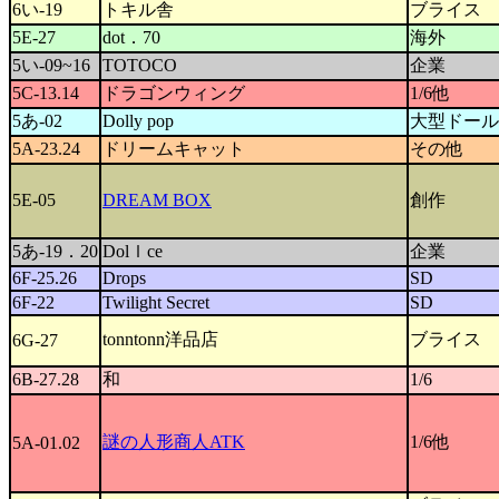
6い-19
トキル舎
ブライス
5E-27
dot．70
海外
5い-09~16
TOTOCO
企業
5C-13.14
ドラゴンウィング
1/6他
5あ-02
Dolly pop
大型ドール
5A-23.24
ドリームキャット
その他
5E-05
DREAM BOX
創作
5あ-19．20
Dolｌce
企業
6F-25.26
Drops
SD
6F-22
Twilight Secret
SD
tonntonn洋品店
ブライス
6G-27
6B-27.28
和
1/6
謎の人形商人ATK
1/6他
5A-01.02