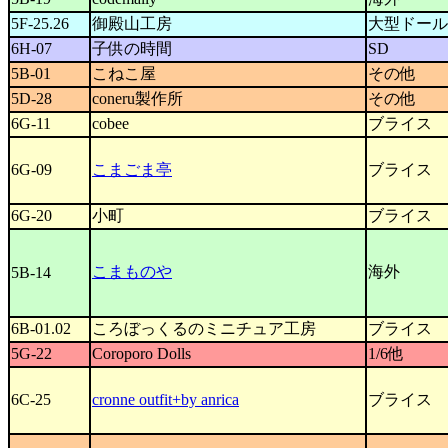
5F-25.26
御殿山工房
大型ドール
6H-07
子供の時間
SD
5B-01
こねこ屋
その他
5D-28
coneru製作所
その他
6G-11
cobee
ブライス
6G-09
こまごま亭
ブライス
6G-20
小町
ブライス
こまものや
海外
5B-14
6B-01.02
ころぼっくるのミニチュア工房
ブライス
5G-22
Coroporo Dolls
1/6他
6C-25
cronne outfit+by anrica
ブライス